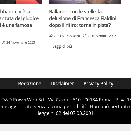
bani, chi è la
Ballando con le stelle, la
danzata del giudice
delusione di Francesca Fialdini
lei è una famosa
dopo il ritiro: torna in pista?
Clarissa Missarelli
22 Novembre 2025
24 Novembre 2025
Leggi di più
Redazione
Disclaimer
Privacy Policy
i D&D PowerWeb Srl - Via Cavour 310 - 00184 Roma - P.Iv
iene aggiornato senza alcuna periodicità. Non può pertanto 
legge n. 62 del 07.03.2001