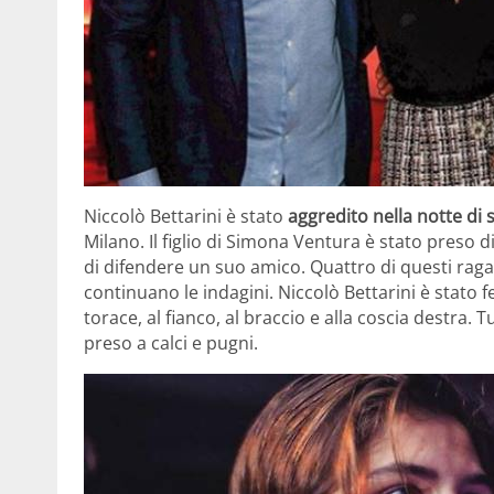
Niccolò Bettarini è stato
aggredito nella notte di
Milano. Il figlio di Simona Ventura è stato preso 
di difendere un suo amico. Quattro di questi ragazz
continuano le indagini. Niccolò Bettarini è stato f
torace, al fianco, al braccio e alla coscia destra.
preso a calci e pugni.