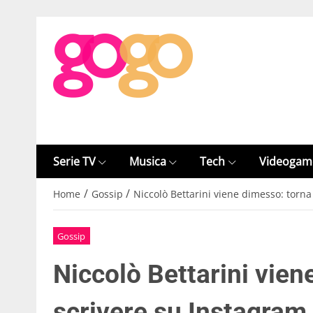
Serie TV
Musica
Tech
Videogam
/
/
Home
Gossip
Niccolò Bettarini viene dimesso: torna
Gossip
Niccolò Bettarini vien
scrivere su Instagram