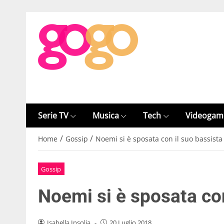
Serie TV
Musica
Tech
Videogam
/
/
Home
Gossip
Noemi si è sposata con il suo bassista
Gossip
Noemi si è sposata con
Isabella Insolia
-
20 Luglio 2018