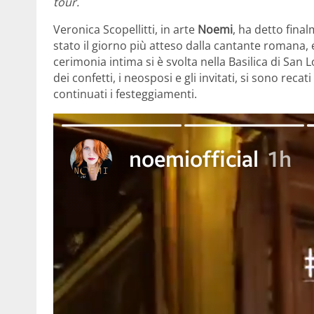
tour.
Veronica Scopellitti, in arte
Noemi
, ha detto fina
stato il giorno più atteso dalla cantante romana, 
cerimonia intima si è svolta nella Basilica di San 
dei confetti, i neosposi e gli invitati, si sono reca
continuati i festeggiamenti.