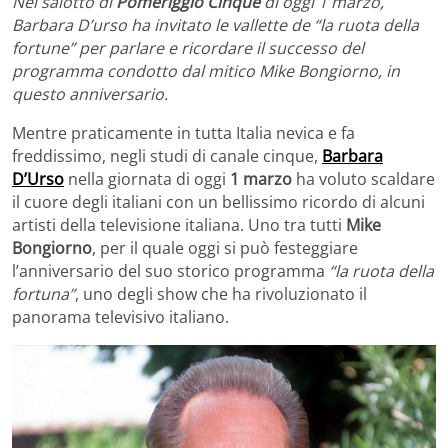
Nel salotto di
Pomeriggio Cinque
di oggi 1 marzo,
Barbara D’urso ha invitato le vallette de “la ruota della
fortune” per parlare e ricordare il successo del
programma condotto dal mitico Mike Bongiorno, in
questo anniversario.
Mentre praticamente in tutta Italia nevica e fa
freddissimo, negli studi di canale cinque,
Barbara
D’Urso
nella giornata di oggi
1 marzo
ha voluto scaldare
il cuore degli italiani con un bellissimo ricordo di alcuni
artisti della televisione italiana. Uno tra tutti
Mike
Bongiorno
, per il quale oggi si può festeggiare
l’anniversario del suo storico programma
“la ruota della
fortuna”
, uno degli show che ha rivoluzionato il
panorama televisivo italiano.