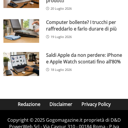
prodotti
20 Luglio 2026
Computer bollente? I trucchi per
raffreddarlo e farlo durare di più
19 Luglio 2026
Saldi Apple da non perdere: iPhone
e Apple Watch scontati fino all’80%
18 Luglio 2026
Redazione
Disclaimer
Privacy Policy
Copyright © 2025 Gogomagazine.it proprietà di D&D
PowerWeb Srl - Via Cavour 310 - 00184 Roma - P.Iva