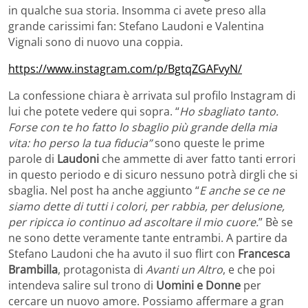
in qualche sua storia. Insomma ci avete preso alla
grande carissimi fan: Stefano Laudoni e Valentina
Vignali sono di nuovo una coppia.
https://www.instagram.com/p/BgtqZGAFvyN/
La confessione chiara è arrivata sul profilo Instagram di
lui che potete vedere qui sopra. “
Ho sbagliato tanto.
Forse con te ho fatto lo sbaglio più grande della mia
vita: ho perso la tua fiducia”
sono queste le prime
parole di
Laudoni
che ammette di aver fatto tanti errori
in questo periodo e di sicuro nessuno potrà dirgli che si
sbaglia. Nel post ha anche aggiunto “
E anche se ce ne
siamo dette di tutti i colori, per rabbia, per delusione,
per ripicca io continuo ad ascoltare il mio cuore.
” Bè se
ne sono dette veramente tante entrambi. A partire da
Stefano Laudoni che ha avuto il suo flirt con
Francesca
Brambilla
, protagonista di
Avanti un Altro
, e che poi
intendeva salire sul trono di
Uomini e Donne
per
cercare un nuovo amore. Possiamo affermare a gran