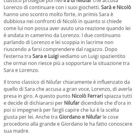
classico prosegue poi nell’
ira di Nilufar
che accusa
Lorenzo di continuare con i suoi giochetti.
Sarà e Nicolò
hanno uno scontro molto forte, in primis Sara è
dubbiosa nei confronti di Nicolò in quanto si chiede
come lui non possa aver avuto una reazione quando lei
è andata in camerino da Lorenzo. I due continuano
parlando di Lorenzo e lei scoppia in lacrime non
riuscendo a farsi comprendere dal ragazzo. Dopo
l’esterna tra
Sara e Luigi
vediamo un Luigi spazientito
che ormai non riesce più a sopportare la situazione tra
Sara e Lorenzo.
Il trono classico di Nilufar chiaramente è influenzato da
quello di Sara che accusa a gran voce, Lorenzo, di averla
presa in giro. A questo punto
Nicolò Ferrari
spiazza tutti
e decide di dichiararsi per
Nilufar
dicendole che d’ora in
poi si impegnerà per fargli capire che lui è la scelta
giusta per lei. Anche tra
Giordano e Nilufar
le cose
procedono alla grande e Giordano le ha fatto conoscere
sua madre.