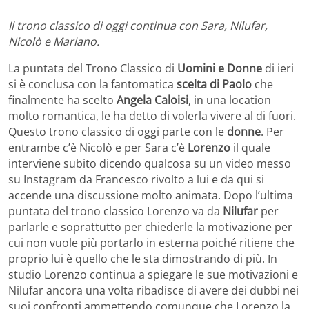
Il trono classico di oggi continua con Sara, Nilufar,
Nicolò e Mariano.
La puntata del Trono Classico di
Uomini e Donne
di ieri
si è conclusa con la fantomatica
scelta di Paolo
che
finalmente ha scelto
Angela Caloisi
, in una location
molto romantica, le ha detto di volerla vivere al di fuori.
Questo trono classico di oggi parte con le
donne
. Per
entrambe c’è Nicolò e per Sara c’è
Lorenzo
il quale
interviene subito dicendo qualcosa su un video messo
su Instagram da Francesco rivolto a lui e da qui si
accende una discussione molto animata. Dopo l’ultima
puntata del trono classico Lorenzo va da
Nilufar
per
parlarle e soprattutto per chiederle la motivazione per
cui non vuole più portarlo in esterna poiché ritiene che
proprio lui è quello che le sta dimostrando di più. In
studio Lorenzo continua a spiegare le sue motivazioni e
Nilufar ancora una volta ribadisce di avere dei dubbi nei
suoi confronti ammettendo comunque che Lorenzo la