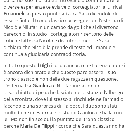
porta nel suo mondo e si ritrovano a commentare le
diverse esperienze televisive di corteggiatori a lui rivali.
Emanuele
a questo punto attacca Sara dicendole di
essere finta. ll trono classico prosegue con l’esterna di
Nicolò e Nilufar in un campo da golf che si divertono
parecchio. In studio i corteggiatori risentono delle
critiche fatte da Nicolò e discutono mentre Sara
dichiara che Nicolò la prende di testa ed Emanuele
continua a giudicarla contraddittoria.
In tutto questo
Luigi
ricorda ancora che Lorenzo non si
è ancora dichiarato e che questo pare essere il suo
trono classico e non delle due ragazze in questione.
L’esterna tra
Gianluca
e Nilufar inizia con un
orsacchiotto di peluche lasciato nella stanza d’albergo
della tronista, dove lui stesso si rinchiude nell’armadio
facendole una sorpresa di lì a poco. I due sono stati
molto bene in esterna e in studio Gianluca e balla con
lei. Ma non finisce qui la puntata del trono classico
perché
Maria De Filippi
ricorda che Sara quest’anno ha