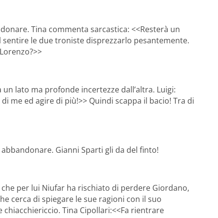
bandonare. Tina commenta sarcastica: <<Resterà un
l sentire le due troniste disprezzarlo pesantemente.
ù Lorenzo?>>
un lato ma profonde incertezze dall’altra. Luigi:
di me ed agire di più!>> Quindi scappa il bacio! Tra di
 abbandonare. Gianni Sparti gli da del finto!
he per lui Niufar ha rischiato di perdere Giordano,
he cerca di spiegare le sue ragioni con il suo
le chiacchiericcio. Tina Cipollari:<<Fa rientrare