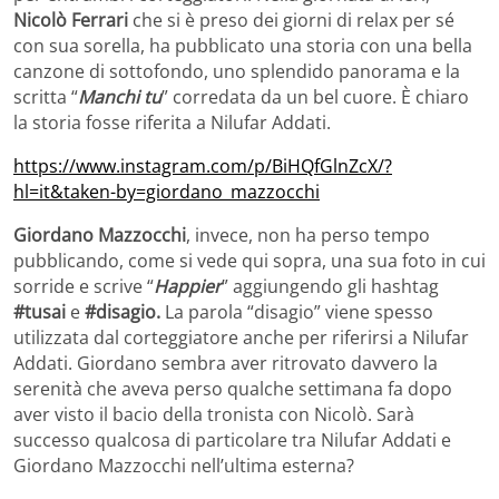
Nicolò Ferrari
che si è preso dei giorni di relax per sé
con sua sorella, ha pubblicato una storia con una bella
canzone di sottofondo, uno splendido panorama e la
scritta “
Manchi tu
” corredata da un bel cuore. È chiaro
la storia fosse riferita a Nilufar Addati.
https://www.instagram.com/p/BiHQfGlnZcX/?
hl=it&taken-by=giordano_mazzocchi
Giordano Mazzocchi
, invece, non ha perso tempo
pubblicando, come si vede qui sopra, una sua foto in cui
sorride e scrive “
Happier
” aggiungendo gli hashtag
#tusai
e
#disagio.
La parola “disagio” viene spesso
utilizzata dal corteggiatore anche per riferirsi a Nilufar
Addati. Giordano sembra aver ritrovato davvero la
serenità che aveva perso qualche settimana fa dopo
aver visto il bacio della tronista con Nicolò. Sarà
successo qualcosa di particolare tra Nilufar Addati e
Giordano Mazzocchi nell’ultima esterna?