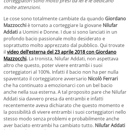
corteggiatori sono molto presi da lei e le dedicano
molte attenzioni.
Le cose sono totalmente cambiate da quando
Giordano
Mazzocchi
è tornato a corteggiare la giovane
Nilufar
Addati
a Uomini e Donne. I due si sono lanciati in un
profondo bacio passionale molto desiderato e
soprattutto molto apprezzato dal pubblico. Qui trovate
il
video dell’esterna del 23 aprile 2018 con Giordano
Mazzocchi
.
La tronista, Nilufar Addati, non aspettava
altro che questo, poter vivere entrambi i suoi
corteggiatori al 100%. Infatti il bacio non ha per nulla
spaventato il corteggiatore avversario
Nicolò Ferrari
che ha continuato a emozionarci con un bel bacio
anche nella sua esterna. A tal proposito pare che Nilufar
Addati sia davvero presa da entrambi e infatti
recentemente aveva dichiarato che questo momento e
la possibilità di vivere entrambi i suoi corteggiatori nello
stesso modo senza problemi e probabilmente anche
aver baciato entrambi ha cambiato tutto.
Nilufar Addati