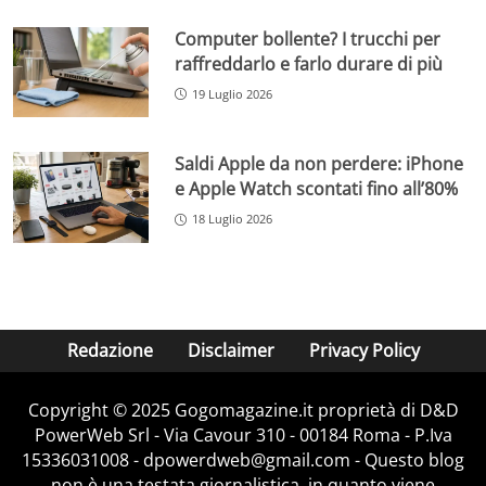
Computer bollente? I trucchi per
raffreddarlo e farlo durare di più
19 Luglio 2026
Saldi Apple da non perdere: iPhone
e Apple Watch scontati fino all’80%
18 Luglio 2026
Redazione
Disclaimer
Privacy Policy
Copyright © 2025 Gogomagazine.it proprietà di D&D
PowerWeb Srl - Via Cavour 310 - 00184 Roma - P.Iva
15336031008 - dpowerdweb@gmail.com - Questo blog
non è una testata giornalistica, in quanto viene