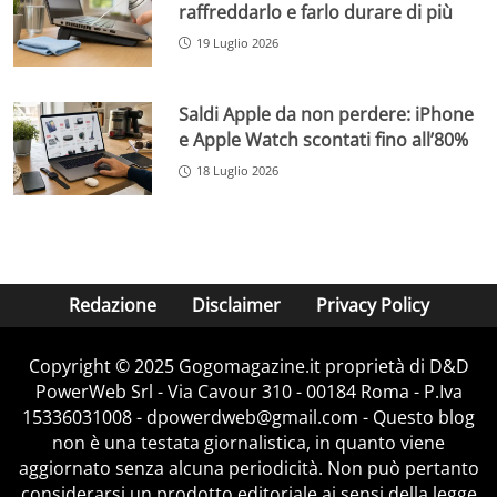
raffreddarlo e farlo durare di più
19 Luglio 2026
Saldi Apple da non perdere: iPhone
e Apple Watch scontati fino all’80%
18 Luglio 2026
Redazione
Disclaimer
Privacy Policy
Copyright © 2025 Gogomagazine.it proprietà di D&D
PowerWeb Srl - Via Cavour 310 - 00184 Roma - P.Iva
15336031008 - dpowerdweb@gmail.com - Questo blog
non è una testata giornalistica, in quanto viene
aggiornato senza alcuna periodicità. Non può pertanto
considerarsi un prodotto editoriale ai sensi della legge