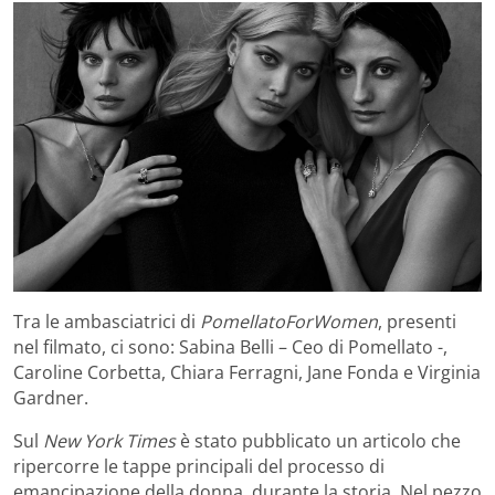
Tra le ambasciatrici di
PomellatoForWomen
, presenti
nel filmato, ci sono: Sabina Belli – Ceo di Pomellato -,
Caroline Corbetta, Chiara Ferragni, Jane Fonda e Virginia
Gardner.
Sul
New York
Times
è stato pubblicato un articolo che
ripercorre le tappe principali del processo di
emancipazione della donna, durante la storia. Nel pezzo