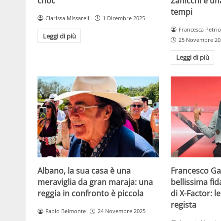
choc
Zanicchi è un
tempi
Clarissa Missarelli
1 Dicembre 2025
Francesca Petric
Leggi di più
25 Novembre 20
Leggi di più
Albano, la sua casa è una
Francesco Gab
meraviglia da gran maraja: una
bellissima fi
reggia in confronto è piccola
di X-Factor: 
regista
Fabio Belmonte
24 Novembre 2025