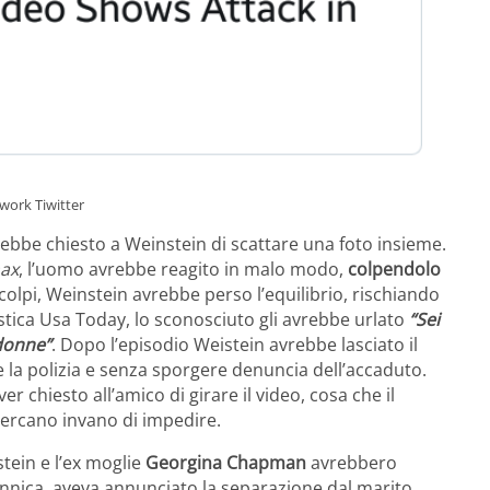
twork Tiwitter
ebbe chiesto a Weinstein di scattare una foto insieme.
ax
, l’uomo avrebbe reagito in malo modo,
colpendolo
colpi, Weinstein avrebbe perso l’equilibrio, rischiando
istica Usa Today, lo sconosciuto gli avrebbe urlato
“Sei
 donne”
. Dopo l’episodio Weistein avrebbe lasciato il
la polizia e senza sporgere denuncia dell’accaduto.
chiesto all’amico di girare il video, cosa che il
 cercano invano di impedire.
stein e l’ex moglie
Georgina Chapman
avrebbero
itannica, aveva annunciato la separazione dal marito