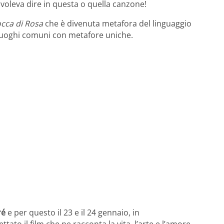
 voleva dire in questa o quella canzone!
cca di Rosa
che è divenuta metafora del linguaggio
e luoghi comuni con metafore uniche.
ré
e per questo il 23 e il 24 gennaio, in
tato il film che ne racconta la vita, l’arte e l’amore.