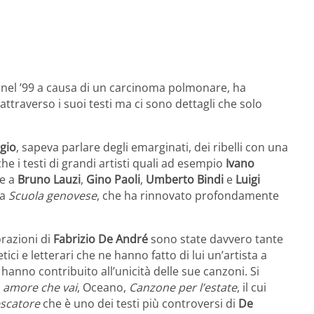
i nel ’99 a causa di un carcinoma polmonare, ha
attraverso i suoi testi ma ci sono dettagli che solo
ggio
, sapeva parlare degli emarginati, dei ribelli con una
e i testi di grandi artisti quali ad esempio
Ivano
me a
Bruno Lauzi
,
Gino Paoli
,
Umberto Bindi
e
Luigi
ta
Scuola genovese
, che ha rinnovato profondamente
orazioni di
Fabrizio De André
sono state davvero tante
tici e letterari che ne hanno fatto di lui un’artista a
e hanno contribuito all’unicità delle sue canzoni. Si
, amore che vai
, Oceano,
Canzone per l’estate
, il cui
escatore
che è uno dei testi più controversi di
De