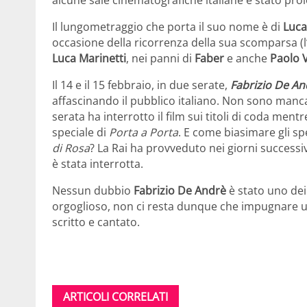
Il lungometraggio che porta il suo nome è di
Luca
occasione della ricorrenza della sua scomparsa 
Luca Marinetti
, nei panni di
Faber
e anche
Paolo V
Il 14 e il 15 febbraio, in due serate,
Fabrizio De And
affascinando il pubblico italiano. Non sono manca
serata ha interrotto il film sui titoli di coda men
speciale di
Porta a Porta
. E come biasimare gli s
di Rosa
? La Rai ha provveduto nei giorni successiv
è stata interrotta.
Nessun dubbio
Fabrizio De Andrè
è stato uno dei 
orgoglioso, non ci resta dunque che impugnare un
scritto e cantato.
ARTICOLI CORRELATI