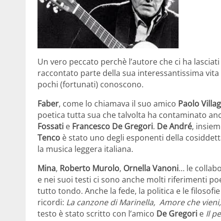
Un vero peccato perchè l’autore che ci ha lasciat
raccontato parte della sua interessantissima vita 
pochi (fortunati) conoscono.
Faber
, come lo chiamava il suo amico
Paolo Villa
poetica tutta sua che talvolta ha contaminato anch
Fossati
e
Francesco De Gregori
.
De André
, insie
Tenco
è stato uno degli esponenti della cosiddet
la musica leggera italiana.
Mina
,
Roberto
Murolo
,
Ornella Vanoni
… le collab
e nei suoi testi ci sono anche molti riferimenti poe
tutto tondo. Anche la fede, la politica e le filosofi
ricordi:
La canzone di Marinella,
Amore che vieni
testo è stato scritto con l’amico
De Gregori
e
Il p