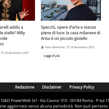
arelli addio a
Specchi, opere d’arte e stanze
e stelle? Milly
piene di luce: la casa milanese di
onde
Arisa è un piccolo gioiello
oni
Fabio Belmonte
26 Novembre 2025
26 Novembre 2025
Leggi di più
Redazione
Disclaimer
Privacy Policy
i D&D PowerWeb Srl - Via Cavour 310 - 00184 Roma - P.Iv
iene aggiornato senza alcuna periodicità. Non può pertanto 