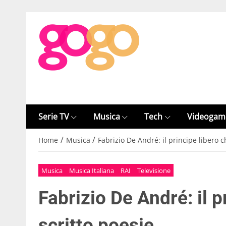
Serie TV
Musica
Tech
Videogam
/
/
Home
Musica
Fabrizio De André: il principe libero c
Musica
Musica Italiana
RAI
Televisione
Fabrizio De André: il p
scritto poesie