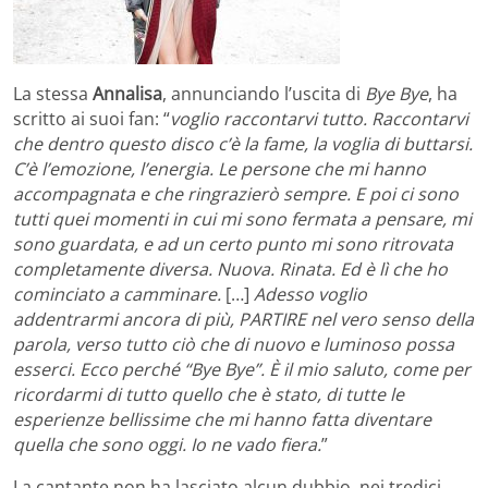
La stessa
Annalisa
, annunciando l’uscita di
Bye Bye
, ha
scritto ai suoi fan: “
voglio raccontarvi tutto. Raccontarvi
che dentro questo disco c’è la fame, la voglia di buttarsi.
C’è l’emozione, l’energia. Le persone che mi hanno
accompagnata e che ringrazierò sempre. E poi ci sono
tutti quei momenti in cui mi sono fermata a pensare, mi
sono guardata, e ad un certo punto mi sono ritrovata
completamente diversa. Nuova. Rinata. Ed è lì che ho
cominciato a camminare.
[…]
Adesso voglio
addentrarmi ancora di più, PARTIRE nel vero senso della
parola, verso tutto ciò che di nuovo e luminoso possa
esserci. Ecco perché “Bye Bye”. È il mio saluto, come per
ricordarmi di tutto quello che è stato, di tutte le
esperienze bellissime che mi hanno fatta diventare
quella che sono oggi. Io ne vado fiera.
”
La cantante non ha lasciato alcun dubbio, nei tredici