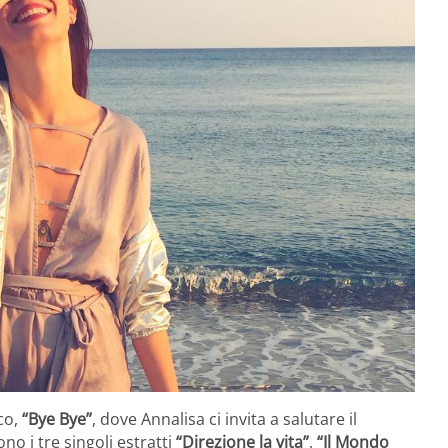
sco,
“Bye Bye”
, dove Annalisa ci invita a salutare il
o i tre singoli estratti
“Direzione la vita”
,
“Il Mondo