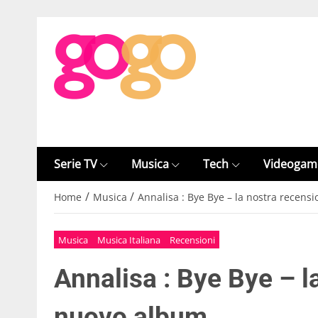
Serie TV
Musica
Tech
Videogam
/
/
Home
Musica
Annalisa : Bye Bye – la nostra recens
Musica
Musica Italiana
Recensioni
Annalisa : Bye Bye – l
nuovo album