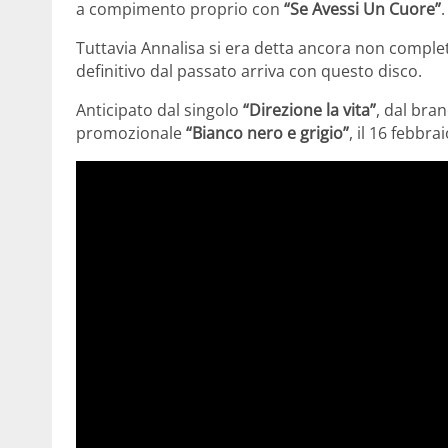
a compimento proprio con
“Se Avessi Un Cuore”
.
Tuttavia Annalisa si era detta ancora non comple
definitivo dal passato arriva con questo disco.
Anticipato dal singolo
“Direzione la vita”
, dal br
promozionale
“Bianco nero e grigio”
, il 16 febbra