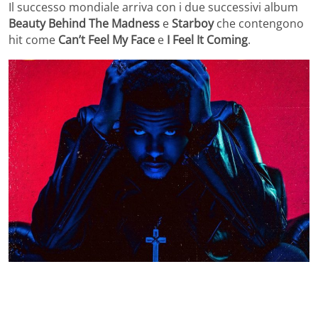
Il successo mondiale arriva con i due successivi album
Beauty Behind The Madness
e
Starboy
che contengono
hit come
Can’t Feel My Face
e
I Feel It Coming
.