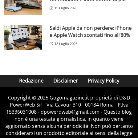
19 Luglio 2026
Saldi Apple da non perdere: iPhone
e Apple Watch scontati fino all’80%
18 Luglio 2026
Redazione
Disclaimer
Privacy Policy
Copyright © 2025 Gogomagazine.it proprietà di D&D
PowerWeb Srl - Via Cavour 310 - 00184 Roma - P.Iva
15336031008 - dpowerdweb@gmail.com - Questo blog
non è una testata giornalistica, in quanto viene
aggiornato senza alcuna periodicità. Non può pertanto
considerarsi un prodotto editoriale ai sensi della legge