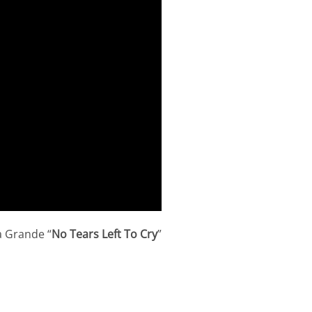
a Grande “
No Tears Left To Cry
”