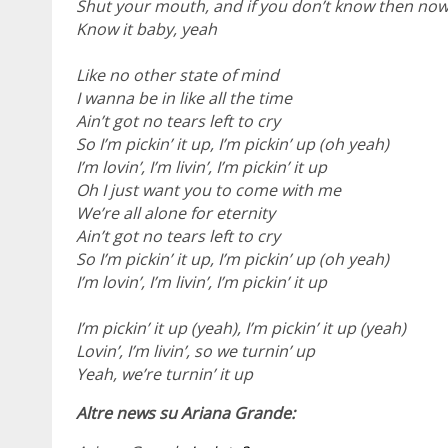
Shut your mouth, and if you don’t know then now
Know it baby, yeah
Like no other state of mind
I wanna be in like all the time
Ain’t got no tears left to cry
So I’m pickin’ it up, I’m pickin’ up (oh yeah)
I’m lovin’, I’m livin’, I’m pickin’ it up
Oh I just want you to come with me
We’re all alone for eternity
Ain’t got no tears left to cry
So I’m pickin’ it up, I’m pickin’ up (oh yeah)
I’m lovin’, I’m livin’, I’m pickin’ it up
I’m pickin’ it up (yeah), I’m pickin’ it up (yeah)
Lovin’, I’m livin’, so we turnin’ up
Yeah, we’re turnin’ it up
Altre news su Ariana Grande: