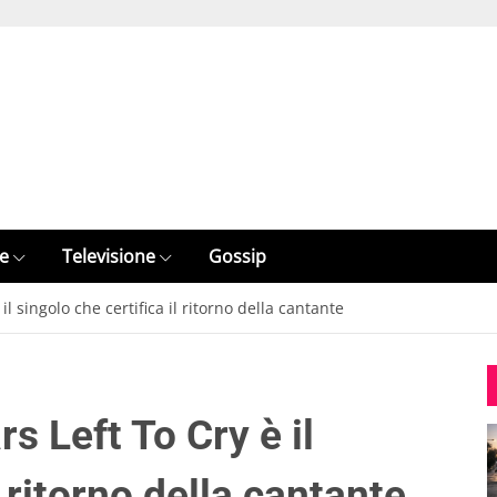
e
Televisione
Gossip
l singolo che certifica il ritorno della cantante
s Left To Cry è il
l ritorno della cantante