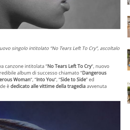
uovo singolo intitolato “No Tears Left To Cry”, ascoltalo
 canzone intitolata “
No Tears Left To Cry
“, nuovo
credibile album di successo chiamato “
Dangerous
erous Woman
“, “
Into You
“, “
Side to Side
” ed
nde è
dedicato alle vittime della tragedia
avvenuta