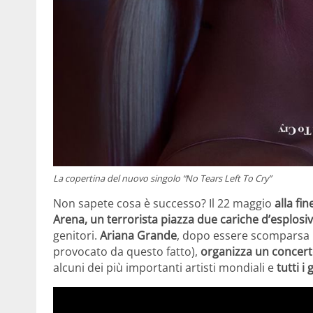
La copertina del nuovo singolo “No Tears Left To Cry”
Non sapete cosa è successo? Il 22 maggio
alla fi
Arena, un terrorista piazza due cariche d’esplosiv
genitori.
Ariana Grande
, dopo essere scomparsa p
provocato da questo fatto),
organizza un concer
alcuni dei più importanti artisti mondiali e
tutti i