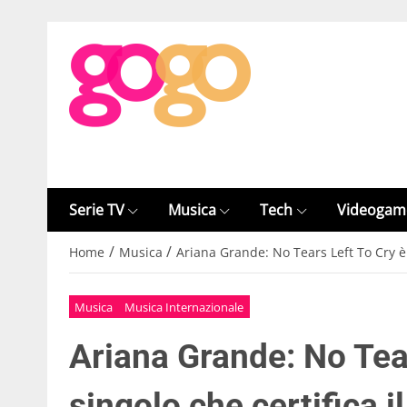
Serie TV
Musica
Tech
Videogam
/
/
Home
Musica
Ariana Grande: No Tears Left To Cry è i
Musica
Musica Internazionale
Ariana Grande: No Tear
singolo che certifica i