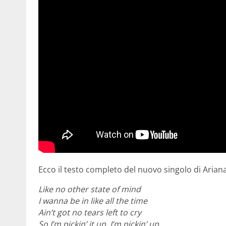
Ecco il testo completo del nuovo singolo di Arian
Like no other state of mind
I wanna be in like all the time
Ain’t got no tears left to cry
So I’m pickin’ it up, I’m pickin’ up