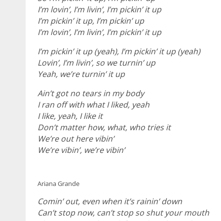
I’m lovin’, I’m livin’, I’m pickin’ it up
I’m pickin’ it up, I’m pickin’ up
I’m lovin’, I’m livin’, I’m pickin’ it up
I’m pickin’ it up (yeah), I’m pickin’ it up (yeah)
Lovin’, I’m livin’, so we turnin’ up
Yeah, we’re turnin’ it up
Ain’t got no tears in my body
I ran off with what I liked, yeah
I like, yeah, I like it
Don’t matter how, what, who tries it
We’re out here vibin’
We’re vibin’, we’re vibin’
Ariana Grande
Comin’ out, even when it’s rainin’ down
Can’t stop now, can’t stop so shut your mouth