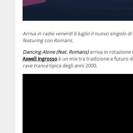
Arriva in radio venerdì 6 luglio il nuovo singolo di
featuring con Romans.
Dancing Alone (feat. Romans)
arriva in rotazione
Axwell Ingrosso
è un mix tra tradizione e futuro d
rave trance
tipica degli anni 2000.