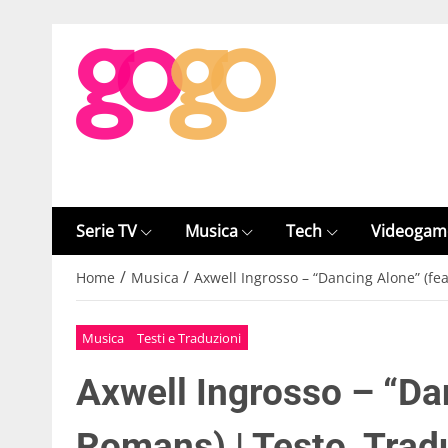
Serie TV
Musica
Tech
Videogam
/
/
Home
Musica
Axwell Ingrosso – “Dancing Alone” (fe
Musica
Testi e Traduzioni
Axwell Ingrosso – “Da
Romans) | Testo, Trad