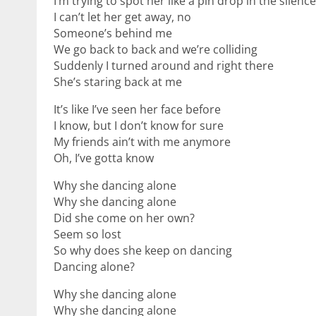
I’m trying to spot her like a pin drop in the silenc
I can’t let her get away, no
Someone’s behind me
We go back to back and we’re colliding
Suddenly I turned around and right there
She’s staring back at me
It’s like I’ve seen her face before
I know, but I don’t know for sure
My friends ain’t with me anymore
Oh, I’ve gotta know
Why she dancing alone
Why she dancing alone
Did she come on her own?
Seem so lost
So why does she keep on dancing
Dancing alone?
Why she dancing alone
Why she dancing alone