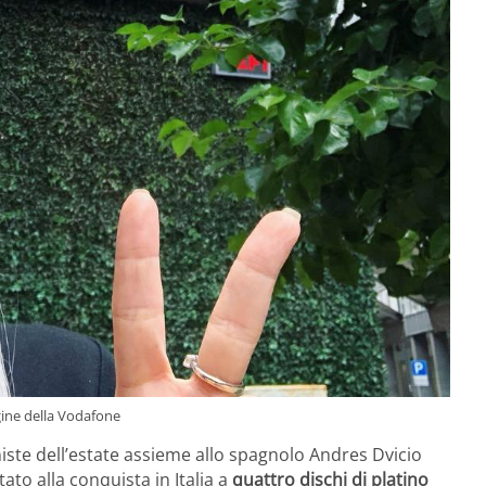
gine della Vodafone
iste dell’estate assieme allo spagnolo Andres Dvicio
ato alla conquista in Italia a
quattro dischi di platino