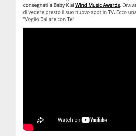
consegnati a Baby K ai
Wind Music Awards
. Ora a
di vedere presto il suo nuovo spot in TV. Ecco un
“Voglio Ballare con Te”