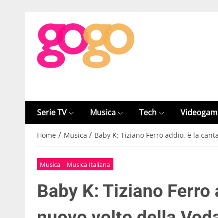
Serie TV
Musica
Tech
Videogam
/
/
Home
Musica
Baby K: Tiziano Ferro addio, è la cant
Musica
Musica Italiana
Baby K: Tiziano Ferro a
nuovo volto della Vod