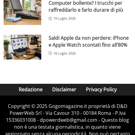
Computer bollente? I trucchi per
raffreddarlo e farlo durare di più
19 Luglio 2026
Saldi Apple da non perdere: iPhone
e Apple Watch scontati fino all’80%
18 Luglio 2026
Redazione
Disclaimer
Privacy Policy
Copyright © 2025 Gogomagazine.it proprietà di D&D
PowerWeb Srl - Via Cavour 310 - 00184 Roma - P.Iva
15336031008 - dpowerdweb@gmail.com - Questo blog
non è una testata giornalistica, in quanto viene
aggiornato senza alcuna periodicità. Non può pertanto