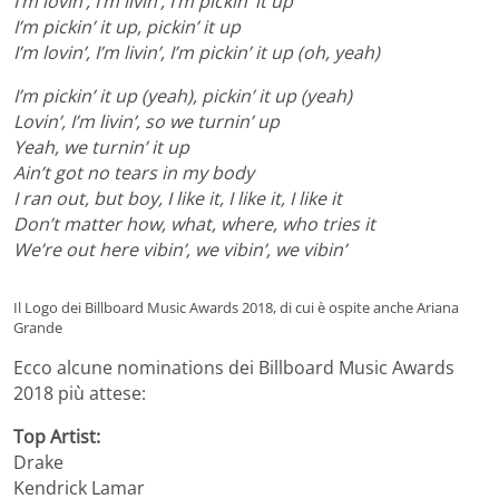
I’m lovin’, I’m livin’, I’m pickin’ it up
I’m pickin’ it up, pickin’ it up
I’m lovin’, I’m livin’, I’m pickin’ it up (oh, yeah)
I’m pickin’ it up (yeah), pickin’ it up (yeah)
Lovin’, I’m livin’, so we turnin’ up
Yeah, we turnin’ it up
Ain’t got no tears in my body
I ran out, but boy, I like it, I like it, I like it
Don’t matter how, what, where, who tries it
We’re out here vibin’, we vibin’, we vibin’
Il Logo dei Billboard Music Awards 2018, di cui è ospite anche Ariana
Grande
Ecco alcune nominations dei Billboard Music Awards
2018 più attese:
Top Artist:
Drake
Kendrick Lamar