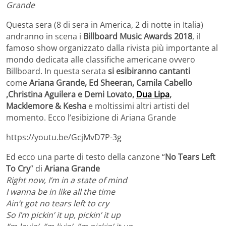
Grande
Questa sera (8 di sera in America, 2 di notte in Italia)
andranno in scena i
Billboard Music Awards 2018
, il
famoso show organizzato dalla rivista più importante al
mondo dedicata alle classifiche americane ovvero
Billboard. In questa serata
si esibiranno cantanti
come
Ariana Grande, Ed Sheeran, Camila Cabello
,Christina Aguilera e Demi Lovato,
Dua Lipa
,
Macklemore & Kesha
e moltissimi altri artisti del
momento. Ecco l’esibizione di Ariana Grande
https://youtu.be/GcjMvD7P-3g
Ed ecco una parte di testo della canzone “
No Tears Left
To Cry
” di
Ariana Grande
Right now, I’m in a state of mind
I wanna be in like all the time
Ain’t got no tears left to cry
So I’m pickin’ it up, pickin’ it up