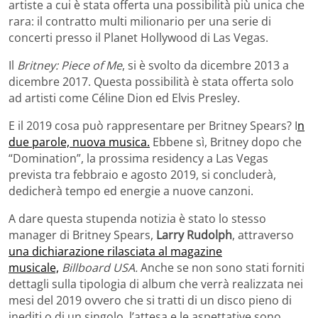
artiste a cui è stata offerta una possibilità più unica che
rara: il contratto multi milionario per una serie di
concerti presso il Planet Hollywood di Las Vegas.
Il
Britney: Piece of Me
, si è svolto da dicembre 2013 a
dicembre 2017. Questa possibilità è stata offerta solo
ad artisti come Céline Dion ed Elvis Presley.
E il 2019 cosa può rappresentare per Britney Spears? I
n
due parole, nuova musica.
Ebbene sì, Britney dopo che
“Domination”, la prossima residency a Las Vegas
prevista tra febbraio e agosto 2019, si concluderà,
dedicherà tempo ed energie a nuove canzoni.
A dare questa stupenda notizia è stato lo stesso
manager di Britney Spears,
Larry Rudolph
, attraverso
una dichiarazione rilasciata al magazine
musicale,
Billboard USA.
Anche se non sono stati forniti
dettagli sulla tipologia di album che verrà realizzata nei
mesi del 2019 ovvero che si tratti di un disco pieno di
inediti o di un singolo, l’attesa e le aspettative sono