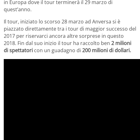
in Europa dove il tour terminerà il 29 marzo di
quest’anno.
Il tour, iniziato lo scorso 28 marzo ad Anversa si è
piazzato direttamente tra i tour di maggior successo del
2017 per riservarci ancora altre sorprese in questo
2018. Fin dal suo inizio il tour ha raccolto ben
2 milioni
di spettatori
con un guadagno di
200 milioni di dollari.