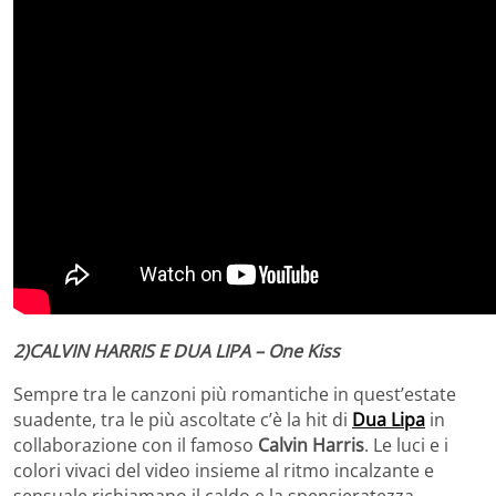
2)CALVIN HARRIS E DUA LIPA – One Kiss
Sempre tra le canzoni più romantiche in quest’estate
suadente, tra le più ascoltate c’è la hit di
Dua Lipa
in
collaborazione con il famoso
Calvin Harris
. Le luci e i
colori vivaci del video insieme al ritmo incalzante e