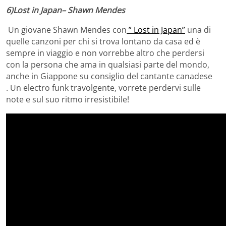
6)Lost in Japan– Shawn Mendes
Un giovane Shawn Mendes con
” Lost in Japan”
una di
quelle canzoni per chi si trova lontano da casa ed è
sempre in viaggio e non vorrebbe altro che perdersi
con la persona che ama in qualsiasi parte del mondo,
anche in Giappone su consiglio del cantante canadese
. Un electro funk travolgente, vorrete perdervi sulle
note e sul suo ritmo irresistibile!