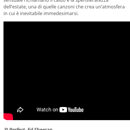
sensuale richiamano il caldo e la spensieratezza
dell’estate, una di quelle canzoni che crea un’atmosfera
in cui è inevitabile immedesimarsi.
3) Perfect- Ed Sheeran