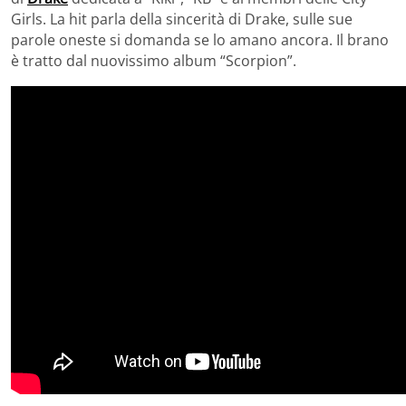
Girls. La hit parla della sincerità di Drake, sulle sue
parole oneste si domanda se lo amano ancora. Il brano
è tratto dal nuovissimo album “Scorpion”.