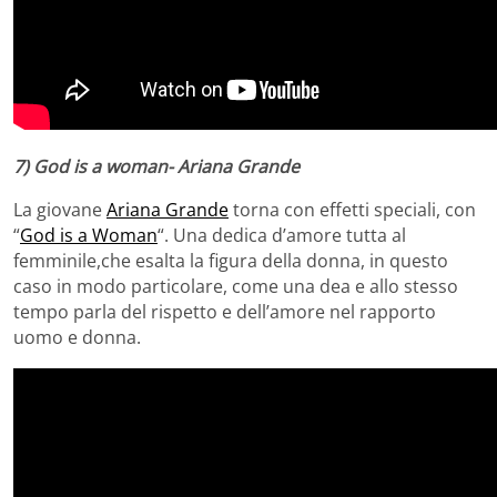
7) God is a woman- Ariana Grande
La giovane
Ariana Grande
torna con effetti speciali, con
“
God is a Woman
“. Una dedica d’amore tutta al
femminile,che esalta la figura della donna, in questo
caso in modo particolare, come una dea e allo stesso
tempo parla del rispetto e dell’amore nel rapporto
uomo e donna.