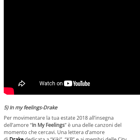
5) In my feelings-Drake
Per movimentare la tua estate 2018 all’insegna
dell’amore “
In My Feelings
” è una delle canzoni del
momento che cercavi. Una lettera d’amore
di
Drake
dedicata a “Kiki”, “KB” e ai membri delle City