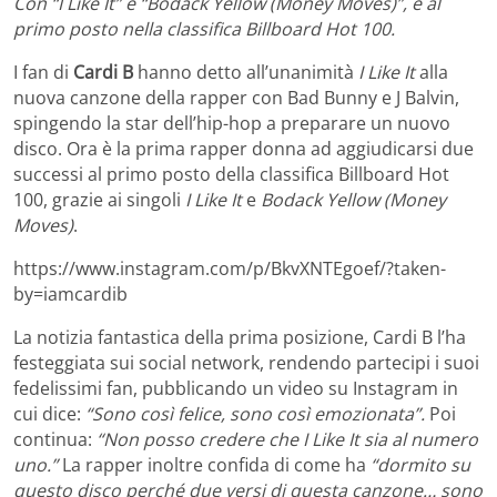
Con “I Like It” e “Bodack Yellow (Money Moves)”, è al
primo posto nella classifica Billboard Hot 100.
I fan di
Cardi B
hanno detto all’unanimità
I Like It
alla
nuova canzone della rapper con Bad Bunny e J Balvin,
spingendo la star dell’hip-hop a preparare un nuovo
disco. Ora è la prima rapper donna ad aggiudicarsi due
successi al primo posto della classifica Billboard Hot
100, grazie ai singoli
I Like It
e
Bodack Yellow (Money
Moves)
.
https://www.instagram.com/p/BkvXNTEgoef/?taken-
by=iamcardib
La notizia fantastica della prima posizione, Cardi B l’ha
festeggiata sui social network, rendendo partecipi i suoi
fedelissimi fan, pubblicando un video su Instagram in
cui dice:
“Sono così felice, sono così emozionata”.
Poi
continua:
“Non posso credere che I Like It sia al numero
uno.”
La rapper inoltre confida di come ha
“dormito su
questo disco perché due versi di questa canzone… sono