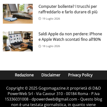
Computer bollente? I trucchi per
raffreddarlo e farlo durare di più
19 Luglio 2026
Saldi Apple da non perdere: iPhone
e Apple Watch scontati fino all’80%
18 Luglio 2026
Redazione
Disclaimer
Privacy Policy
Copyright © 2025 Gogomagazine.it proprietà di D&D
PowerWeb Srl - Via Cavour 310 - 00184 Roma - P.Iva
15336031008 - dpowerdweb@gmail.com - Questo blog
non è una testata giornalistica, in quanto viene