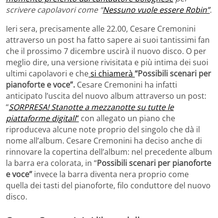
scrivere capolavori come “
Nessuno vuole essere Robin”
.
Ieri sera, precisamente alle 22.00, Cesare Cremonini
attraverso un post ha fatto sapere ai suoi tantissimi fan
che il prossimo 7 dicembre uscirà il nuovo disco. O per
meglio dire, una versione rivisitata e più intima dei suoi
ultimi capolavori e che
si chiamerà
“Possibili scenari per
pianoforte e voce”.
Cesare Cremonini ha infatti
anticipato l’uscita del nuovo album attraverso un post:
“
SORPRESA! Stanotte a mezzanotte su tutte le
piattaforme digitali
“
con allegato un piano che
riproduceva alcune note proprio del singolo che dà il
nome all’album. Cesare Cremonini ha deciso anche di
rinnovare la copertina dell’album: nel precedente album
la barra era colorata, in “
Possibili scenari per pianoforte
e voce”
invece la barra diventa nera proprio come
quella dei tasti del pianoforte, filo conduttore del nuovo
disco.