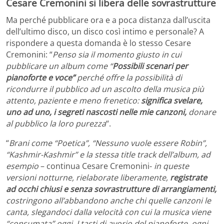
Cesare Cremonini si libera delle sovrastrutture
Ma perché pubblicare ora e a poca distanza dall’uscita
dell’ultimo disco, un disco così intimo e personale? A
rispondere a questa domanda è lo stesso Cesare
Cremonini: “
Penso sia il momento giusto in cui
pubblicare un album come “
Possibili scenari per
pianoforte e voce”
perché offre la possibilità di
ricondurre il pubblico ad un ascolto della musica più
attento, paziente e meno frenetico:
significa svelare,
uno ad uno, i segreti nascosti nelle mie canzoni,
donare
al pubblico la loro purezza
“.
“
Brani come “Poetica”, “Nessuno vuole essere Robin”,
“Kashmir-Kashmir” e la stessa title track dell’album, ad
esempio
– continua Cesare Cremonini-
in queste
versioni notturne, rielaborate liberamente,
registrate
ad occhi chiusi e senza sovrastrutture di arrangiamenti,
costringono all’abbandono anche chi quelle canzoni le
canta, slegandoci dalla velocità con cui la musica viene
“consumata” oggi. I tasti di avorio del pianoforte, ogni