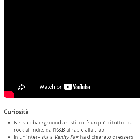
Curiosità
Nel suo background artistico c’è un po’ di tutto: dal
rock all’indie, dall’R&B al rap e alla trap.
In un’intervista a
Vanity Fair
ha dichiarato di essersi