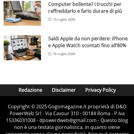
Computer bollente? I trucchi per
raffreddarlo e farlo durare di più
19 Luglio 2026
Saldi Apple da non perdere: iPhone
e Apple Watch scontati fino all’80%
18 Luglio 2026
Redazione
Disclaimer
Privacy Policy
Copyright © 2025 Gogomagazine.it proprietà di D&D
PowerWeb Srl - Via Cavour 310 - 00184 Roma - P.Iva
15336031008 - dpowerdweb@gmail.com - Questo blog
non è una testata giornalistica, in quanto viene
aggiornato senza alcuna periodicità. Non può pertanto