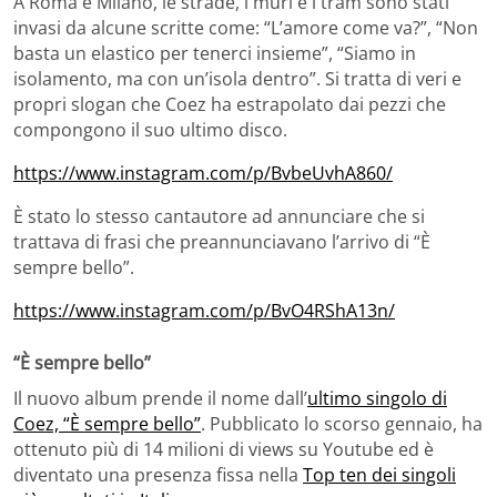
A Roma e Milano, le strade, i muri e i tram sono stati
invasi da alcune scritte come: “L’amore come va?”, “Non
basta un elastico per tenerci insieme”, “Siamo in
isolamento, ma con un’isola dentro”. Si tratta di veri e
propri slogan che Coez ha estrapolato dai pezzi che
compongono il suo ultimo disco.
https://www.instagram.com/p/BvbeUvhA860/
È stato lo stesso cantautore ad annunciare che si
trattava di frasi che preannunciavano l’arrivo di “È
sempre bello”.
https://www.instagram.com/p/BvO4RShA13n/
“È sempre bello”
Il nuovo album prende il nome dall’
ultimo singolo di
Coez, “È sempre bello”
. Pubblicato lo scorso gennaio, ha
ottenuto più di 14 milioni di views su Youtube ed è
diventato una presenza fissa nella
Top ten dei singoli