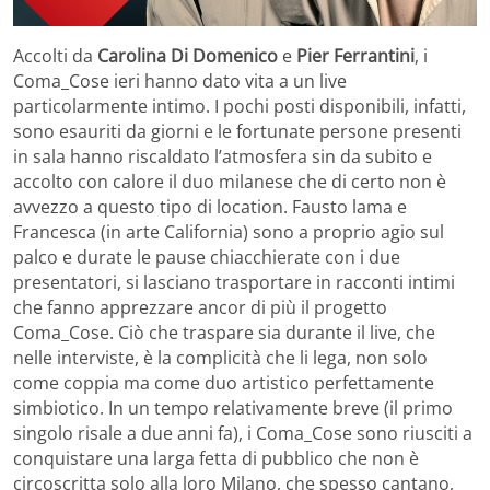
Accolti da
Carolina Di Domenico
e
Pier Ferrantini
, i
Coma_Cose ieri hanno dato vita a un live
particolarmente intimo. I pochi posti disponibili, infatti,
sono esauriti da giorni e le fortunate persone presenti
in sala hanno riscaldato l’atmosfera sin da subito e
accolto con calore il duo milanese che di certo non è
avvezzo a questo tipo di location. Fausto lama e
Francesca (in arte California) sono a proprio agio sul
palco e durate le pause chiacchierate con i due
presentatori, si lasciano trasportare in racconti intimi
che fanno apprezzare ancor di più il progetto
Coma_Cose. Ciò che traspare sia durante il live, che
nelle interviste, è la complicità che li lega, non solo
come coppia ma come duo artistico perfettamente
simbiotico. In un tempo relativamente breve (il primo
singolo risale a due anni fa), i Coma_Cose sono riusciti a
conquistare una larga fetta di pubblico che non è
circoscritta solo alla loro Milano, che spesso cantano,