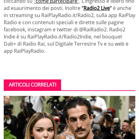
cliccando su
“come partecipare”
. L’ingresso è libero fino
ad esaurimento dei posti. Inoltre
“
Radio2 Live
“
è anche
in streaming su RaiPlayRadio.it/Radio2, sulla app RaiPlay
Radio e con contenuti speciali e dirette sulle pagine
facebook, instagram e twitter di @RaiRadio2. Radio2
Indie è su RaiPlayRadio.it/Radio2Indie, nel bouquet
Dab+ di Radio Rai, sul Digitale Terrestre Tv e su web e
app RaiPlayRadio.
ARTICOLI CORRELATI