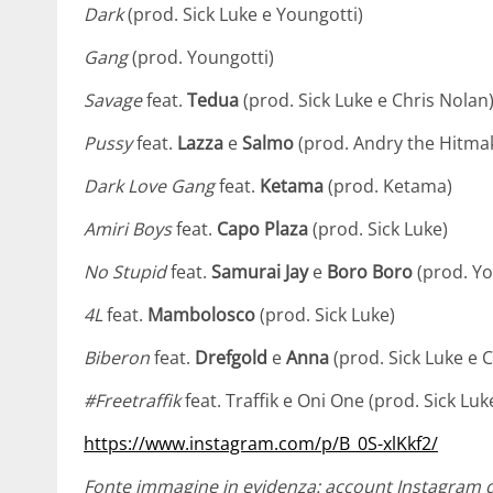
Dark
(prod. Sick Luke e Youngotti)
Gang
(prod. Youngotti)
Savage
feat.
Tedua
(prod. Sick Luke e Chris Nolan
Pussy
feat.
Lazza
e
Salmo
(prod. Andry the Hitma
Dark Love Gang
feat.
Ketama
(prod. Ketama)
Amiri Boys
feat.
Capo Plaza
(prod. Sick Luke)
No Stupid
feat.
Samurai Jay
e
Boro Boro
(prod. Yo
4L
feat.
Mambolosco
(prod. Sick Luke)
Biberon
feat.
Drefgold
e
Anna
(prod. Sick Luke e C
#Freetraffik
feat. Traffik e Oni One (prod. Sick Luk
https://www.instagram.com/p/B_0S-xlKkf2/
Fonte immagine in evidenza: account Instagram d