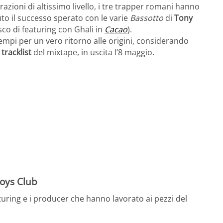
razioni di altissimo livello, i tre trapper romani hanno
to il successo sperato con le varie
Bassotto
di
Tony
sco di featuring con Ghali in
Cacao
).
mpi per un vero ritorno alle origini, considerando
a
tracklist
del mixtape, in uscita l’8 maggio.
Boys Club
turing e i producer che hanno lavorato ai pezzi del