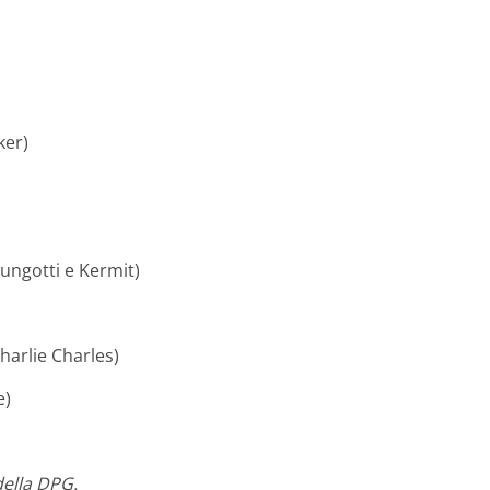
)
ker)
ungotti e Kermit)
harlie Charles)
e)
ella DPG.