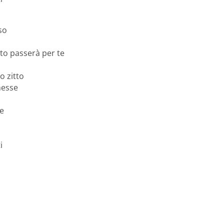
 so
to passerà per te
o zitto
messe
e
i