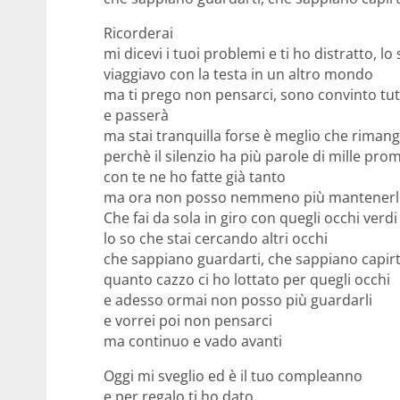
Ricorderai
mi dicevi i tuoi problemi e ti ho distratto, lo
viaggiavo con la testa in un altro mondo
ma ti prego non pensarci, sono convinto tut
e passerà
ma stai tranquilla forse è meglio che rimang
perchè il silenzio ha più parole di mille pro
con te ne ho fatte già tanto
ma ora non posso nemmeno più mantenerl
Che fai da sola in giro con quegli occhi verdi
lo so che stai cercando altri occhi
che sappiano guardarti, che sappiano capirt
quanto cazzo ci ho lottato per quegli occhi
e adesso ormai non posso più guardarli
e vorrei poi non pensarci
ma continuo e vado avanti
Oggi mi sveglio ed è il tuo compleanno
e per regalo ti ho dato