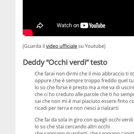
(Guarda il
video ufficiale
su Youtube)
Deddy “Occhi verdi” testo
Che farai non dirmi che il mio abbraccio ti s
oppure che è sempre troppo freddo quel tu
lo so che forse è presto ma a me va di uscire
che ci ho creduto alle parole che ti ho sempr
sai che non mi è mai piaciuto essere finto co
ricadi per terra e non riesci a rialzarti
Che fai da sola in giro con quegli occhi verdi
lo so che stai cercando altri occhi
che sappiano guardarti, che sappiano capirt