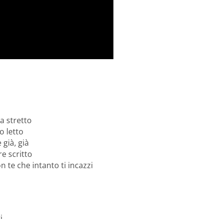
ta stretto
o letto
 già, già
e scritto
n te che intanto ti incazzi
i