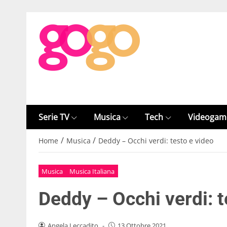
Serie TV
Musica
Tech
Videogam
/
/
Home
Musica
Deddy – Occhi verdi: testo e video
Musica
Musica Italiana
Deddy – Occhi verdi: t
Angela Leccadito
-
13 Ottobre 2021