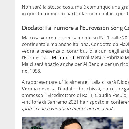
Non sarà la stessa cosa, ma è comunque una grand
in questo momento particolarmente difficili per tu
Diodato: Fai rumore all’Eurovision Song C
Ma cosa vedremo precisamente su Rai 1 dalle 20.
continentale ma anche italiana. Condotto da Flavi
vedrà la presenza di contributi di alcuni degli art
l’Eurofestival:
Mahmood
,
Ermal Meta
e
Fabrizio 
Ma ci sarà spazio anche per Al Bano e per un ri
nel 1958.
A rappresentare ufficialmente l’Italia ci sarà Dio
Verona
deserta. Diodato che, chissà, potrebbe gar
ammesso il vicedirettore di Rai 1, Claudio Fasulo, c
vincitore di Sanremo 2021 ha risposto in confere
ipotesi che è venuta in mente anche a noi
“.