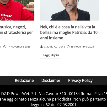
musica, negozi,
Nek, chi è e cosa fa nella vita la
ni stratosferici per
bellissima moglie Patrizia: da 10
anni insieme
li
17 Novembre 2025
Claudio Cordova
15 Novembre 2025
Leggi di più
Redazione
Disclaimer
Privacy Policy
i D&D PowerWeb Srl - Via Cavour 310 - 00184 Roma - P.Iv
iene aggiornato senza alcuna periodicità. Non può pertanto 
legge n. 62 del 07.03.2001