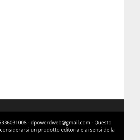
a 15336031008 - dpowerdweb@gmail.com - Questo
considerarsi un prodotto editoriale ai sensi della