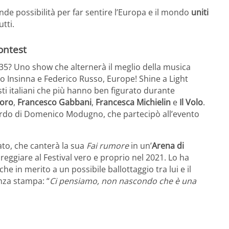
e possibilità per far sentire l’Europa e il mondo
uniti
tti.
ontest
35? Uno show che alternerà il meglio della musica
o Insinna e Federico Russo, Europe! Shine a Light
isti italiani che più hanno ben figurato durante
Moro
,
Francesco Gabbani
,
Francesca Michielin
e
Il Volo
.
cordo di Domenico Modugno, che partecipò all’evento
dato, che canterà la sua
Fai rumore
in un’
Arena di
eggiare al Festival vero e proprio nel 2021. Lo ha
he in merito a un possibile ballottaggio tra lui e il
nza stampa: “
Ci pensiamo, non nascondo che è una