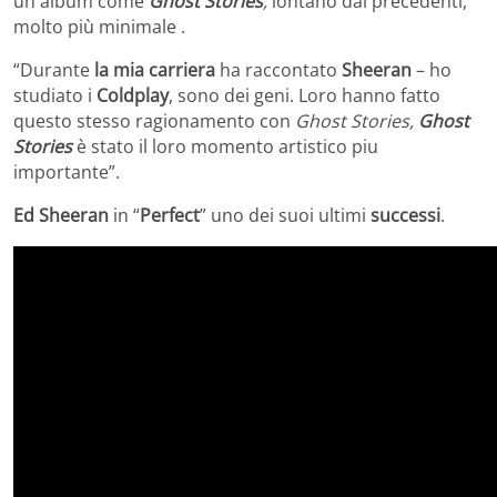
un album come
Ghost Stories
,
lontano dai precedenti,
molto più minimale .
“Durante
la mia carriera
ha raccontato
Sheeran
– ho
studiato i
Coldplay
, sono dei geni. Loro hanno fatto
questo stesso ragionamento con
Ghost Stories,
Ghost
Stories
è stato il loro momento artistico piu
importante”.
Ed Sheeran
in “
Perfect
” uno dei suoi ultimi
successi
.