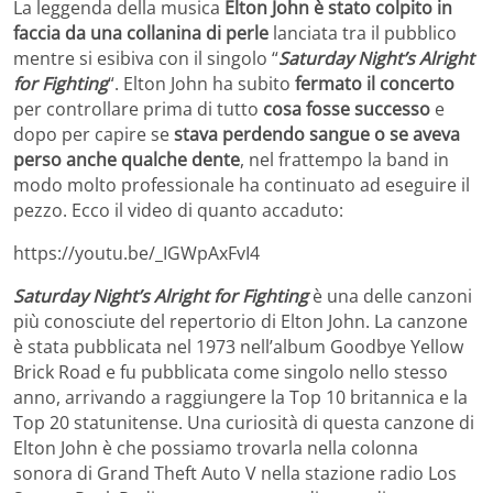
La leggenda della musica
Elton John è stato colpito in
faccia da una collanina di perle
lanciata tra il pubblico
mentre si esibiva con il singolo “
Saturday Night’s Alright
for Fighting
“. Elton John ha subito
fermato il concerto
per controllare prima di tutto
cosa fosse successo
e
dopo per capire se
stava perdendo sangue o se aveva
perso anche qualche dente
, nel frattempo la band in
modo molto professionale ha continuato ad eseguire il
pezzo. Ecco il video di quanto accaduto:
https://youtu.be/_IGWpAxFvI4
Saturday Night’s Alright for Fighting
è una delle canzoni
più conosciute del repertorio di Elton John. La canzone
è stata pubblicata nel 1973 nell’album Goodbye Yellow
Brick Road e fu pubblicata come singolo nello stesso
anno, arrivando a raggiungere la Top 10 britannica e la
Top 20 statunitense. Una curiosità di questa canzone di
Elton John è che possiamo trovarla nella colonna
sonora di Grand Theft Auto V nella stazione radio Los