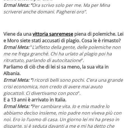
Ermal Meta: “
Ora scrivo solo per me. Ma per Mina
scriverei anche domani. Pagherei oro”.
Viene da una
vittoria sanremese
piena di polemiche. Lei
e Moro siete stati accusati di plagio. Cosa le è rimasto?
Ermal Meta:
“
L’affetto della gente, delle polemiche non
me ne frega granché. Chi ha urlato al plagio poi ha
ritrattato, parlando di autocitazione
“.
Parliamo di ciò che di lei si sa meno, la sua vita in
Albania.
Ermal Meta: “
I ricordi belli sono pochi. C’era una grande
crisi economica, non credo di avere mai avuto
giocattoli. Ci divertivamo con poco
“.
E a 13 anni è arrivato in Italia.
Ermal Meta: “
Per cambiare vita. Io e mia madre lo
abbiamo deciso insieme, mio padre non viveva più con
noi. Ero io l’uomo di casa. Un giorno lei mi ha preso in
disparte, si è seduta davanti a me e mi ha detto che