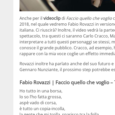
Anche per il
videoclip
di
Faccio quello che voglio
c
2018, nel quale vedremo Fabio Rovazzi in versione
italiana. Ci riuscirà? Inoltre, il video vedrà la pa
spettacolo, tra questi ci saranno Carlo Cracco, M
interpretare a tutti questi personaggi se stessi, ma
conosce il grande pubblico. Cracco, ad esempio, h
rappare con la mia voce coglie un effetto immedi
Rovazzi inoltre ha parlato anche del suo futuro e d
Gennaro Nunziante, il prossimo step potrebbe esse
Fabio Rovazzi | Faccio quello che voglio –
Ho tutto in una borsa,
lo so l’ho fatta grossa,
aspè vado di corsa,
è tutto un copia-incolla,
la gente che mi trolla, sparisco tra la folla