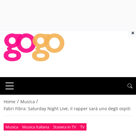
×
/
/
Home
Musica
Fabri Fibra: Saturday Night Live, il rapper sarà uno degli ospiti
Musica
Musica Italiana
Stasera in TV
TV