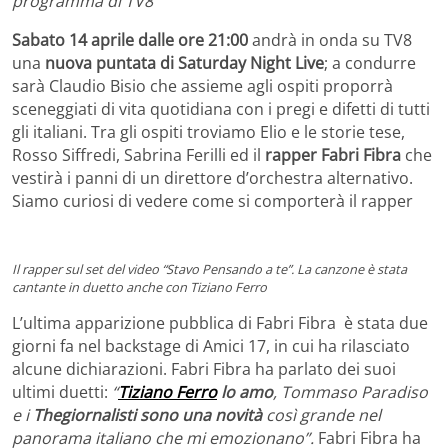
programma di TV8
Sabato 14 aprile dalle ore 21:00
andrà in onda su TV8
una
nuova puntata di Saturday Night Live
; a condurre
sarà Claudio Bisio che assieme agli ospiti proporrà
sceneggiati di vita quotidiana con i pregi e difetti di tutti
gli italiani. Tra gli ospiti troviamo Elio e le storie tese,
Rosso Siffredi, Sabrina Ferilli ed il
rapper Fabri Fibra
che
vestirà i panni di un direttore d’orchestra alternativo.
Siamo curiosi di vedere come si comporterà il rapper
Il rapper sul set del video “Stavo Pensando a te”. La canzone è stata
cantante in duetto anche con Tiziano Ferro
L’ultima apparizione pubblica di Fabri Fibra è stata due
giorni fa nel backstage di Amici 17, in cui ha rilasciato
alcune dichiarazioni. Fabri Fibra ha parlato dei suoi
ultimi duetti:
“
Tiziano Ferro
lo amo
, Tommaso Paradiso
e i
Thegiornalisti sono una novità
così grande nel
panorama italiano che mi emozionano”.
Fabri Fibra ha