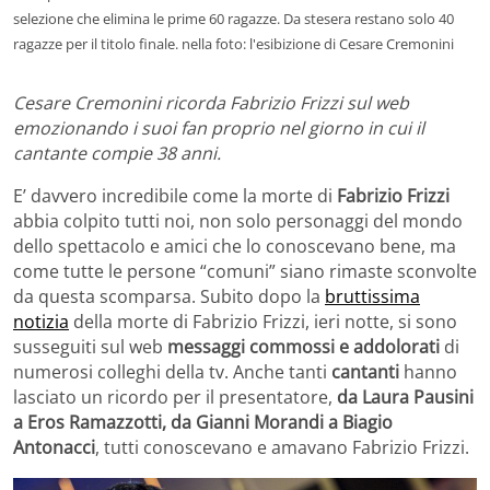
selezione che elimina le prime 60 ragazze. Da stesera restano solo 40
ragazze per il titolo finale. nella foto: l'esibizione di Cesare Cremonini
Cesare Cremonini ricorda Fabrizio Frizzi sul web
emozionando i suoi fan proprio nel giorno in cui il
cantante compie 38 anni.
E’ davvero incredibile come la morte di
Fabrizio Frizzi
abbia colpito tutti noi, non solo personaggi del mondo
dello spettacolo e amici che lo conoscevano bene, ma
come tutte le persone “comuni” siano rimaste sconvolte
da questa scomparsa. Subito dopo la
bruttissima
notizia
della morte di Fabrizio Frizzi, ieri notte, si sono
susseguiti sul web
messaggi commossi e addolorati
di
numerosi colleghi della tv. Anche tanti
cantanti
hanno
lasciato un ricordo per il presentatore,
da Laura Pausini
a Eros Ramazzotti, da Gianni Morandi a Biagio
Antonacci
, tutti conoscevano e amavano Fabrizio Frizzi.