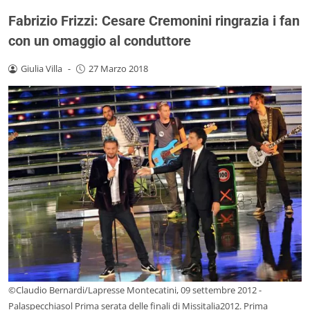
Fabrizio Frizzi: Cesare Cremonini ringrazia i fan
con un omaggio al conduttore
Giulia Villa
-
27 Marzo 2018
©Claudio Bernardi/Lapresse Montecatini, 09 settembre 2012 -
Palaspecchiasol Prima serata delle finali di Missitalia2012. Prima