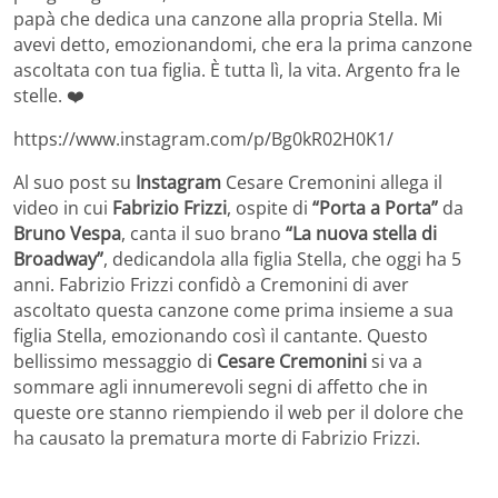
papà che dedica una canzone alla propria Stella. Mi
avevi detto, emozionandomi, che era la prima canzone
ascoltata con tua figlia. È tutta lì, la vita. Argento fra le
stelle. ❤️
https://www.instagram.com/p/Bg0kR02H0K1/
Al suo post su
Instagram
Cesare Cremonini allega il
video in cui
Fabrizio Frizzi
, ospite di
“Porta a Porta”
da
Bruno Vespa
, canta il suo brano
“La nuova stella di
Broadway”
, dedicandola alla figlia Stella, che oggi ha 5
anni. Fabrizio Frizzi confidò a Cremonini di aver
ascoltato questa canzone come prima insieme a sua
figlia Stella, emozionando così il cantante. Questo
bellissimo messaggio di
Cesare Cremonini
si va a
sommare agli innumerevoli segni di affetto che in
queste ore stanno riempiendo il web per il dolore che
ha causato la prematura morte di Fabrizio Frizzi.