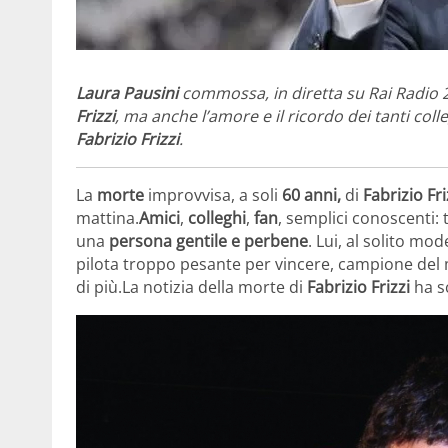
Laura Pausini
commossa, in diretta su Rai Radio 2
Frizzi
, ma anche l’amore e il ricordo dei tanti co
Fabrizio Frizzi
.
La
morte
improvvisa, a soli
60 anni,
di
Fabrizio Fri
mattina.
Amici
,
colleghi
,
fan
, semplici conoscenti: 
una
persona gentile e perbene
. Lui, al solito mo
pilota troppo pesante per vincere, campione del m
di più.La notizia della morte di
Fabrizio Frizzi
ha sc