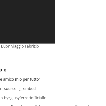
 Buon viaggio Fabrizio
2018
e amico mio per tutto”
tm_source=ig_embed
by=giusyferreriofficialfc