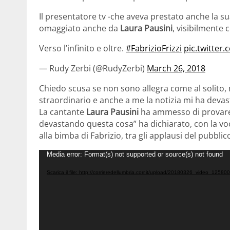
Il presentatore tv -che aveva prestato anche la s
omaggiato anche da
Laura Pausini
, visibilmente
Verso l’infinito e oltre.
#FabrizioFrizzi
pic.twitter
— Rudy Zerbi (@RudyZerbi)
March 26, 2018
Chiedo scusa se non sono allegra come al solito
straordinario e anche a me la notizia mi ha devas
La cantante
Laura Pausini
ha ammesso di provare m
devastando questa cosa” ha dichiarato, con la voce 
alla bimba di Fabrizio, tra gli applausi del pubbli
Video
Media error: Format(s) not supported or source(s) not found
Player
Scarica il file: http://corrieredellumbria.corr.it/upload/20180326_video_125