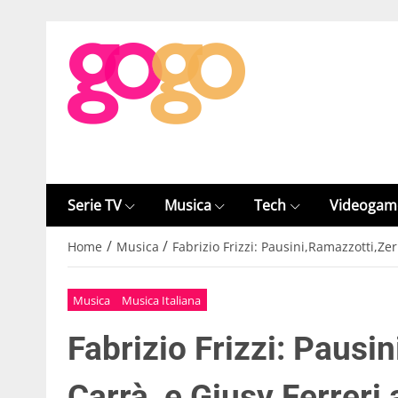
Serie TV
Musica
Tech
Videogam
/
/
Home
Musica
Fabrizio Frizzi: Pausini,Ramazzotti,Zer
Musica
Musica Italiana
Fabrizio Frizzi: Pausi
Carrà, e Giusy Ferreri a