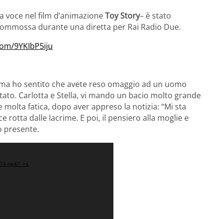
ua voce nel film d’animazione
Toy Story
– è stato
 commossa durante una diretta per Rai Radio Due.
.com/9YKIbP5iju
, ma ho sentito che avete reso omaggio ad un uomo
tato. Carlotta e Stella, vi mando un bacio molto grande
olta fatica, dopo aver appreso la notizia: “Mi sta
rotta dalle lacrime. E poi, il pensiero alla moglie e
co presente.
80073.mp4?_=1