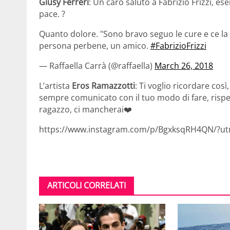
Giusy Ferreri
: Un caro saluto a Fabrizio Frizzi, es
pace. ?
Quanto dolore. "Sono bravo seguo le cure e ce la 
persona perbene, un amico.
#FabrizioFrizzi
— Raffaella Carrà (@raffaella)
March 26, 2018
L’artista
Eros Ramazzotti
: Ti voglio ricordare cos
sempre comunicato con il tuo modo di fare, rispett
ragazzo, ci mancherai❤️
https://www.instagram.com/p/BgxksqRH4QN/?u
ARTICOLI CORRELATI