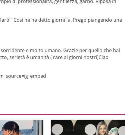
empio di professionalità, gentilezza, garbo. Riposa in
farò " Così mi ha detto giorni fa. Prego piangendo una
ì, sorridente e molto umano. Grazie per quello che hai
o, serietà è umanità ( rare ai giorni nostri)Ciao
tm_source=ig_embed