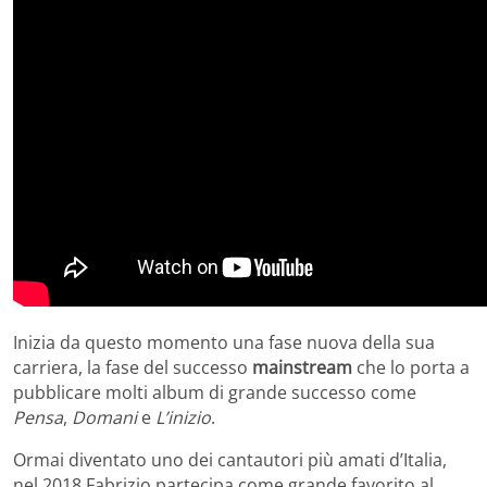
Inizia da questo momento una fase nuova della sua
carriera, la fase del successo
mainstream
che lo porta a
pubblicare molti album di grande successo come
Pensa
,
Domani
e
L’inizio
.
Ormai diventato uno dei cantautori più amati d’Italia,
nel 2018 Fabrizio partecipa come grande favorito al