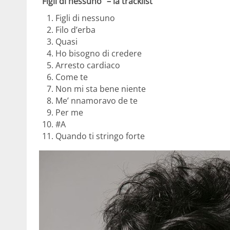
“Figli di nessuno” – la tracklist
Figli di nessuno
Filo d’erba
Quasi
Ho bisogno di credere
Arresto cardiaco
Come te
Non mi sta bene niente
Me’ nnamoravo de te
Per me
#A
Quando ti stringo forte