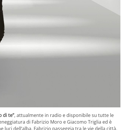
 di te”
, attualmente in radio e disponibile su tutte le
sceneggiatura di Fabrizio Moro e Giacomo Triglia ed è
uci dell’alba. Fabrizio passeggia tra le vie della città,