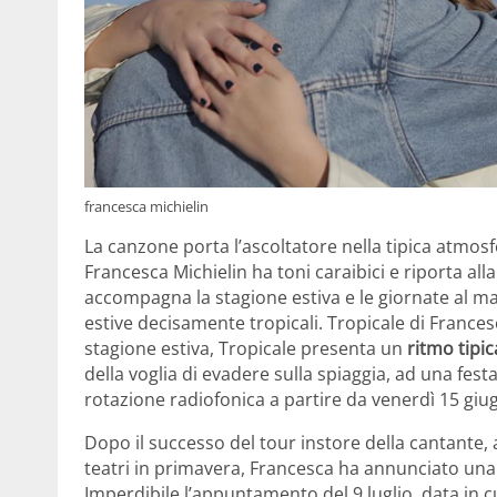
francesca michielin
La canzone porta l’ascoltatore nella tipica atmosfe
Francesca Michielin ha toni caraibici e riporta al
accompagna la stagione estiva e le giornate al mar
estive decisamente tropicali. Tropicale di Frances
stagione estiva, Tropicale presenta un
ritmo tipi
della voglia di evadere sulla spiaggia, ad una fest
rotazione radiofonica a partire da venerdì 15 giu
Dopo il successo del tour instore della cantante, a
teatri in primavera, Francesca ha annunciato una nu
Imperdibile l’appuntamento del 9 luglio, data in c