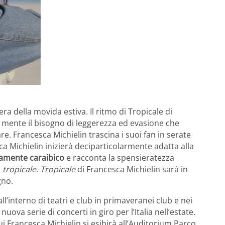
ra della movida estiva. Il ritmo di Tropicale di
la mente il bisogno di leggerezza ed evasione che
e. Francesca Michielin trascina i suoi fan in serate
ca Michielin inizierà deciparticolarmente adatta alla
camente caraibico
e racconta la spensieratezza
a
tropicale.
Tropicale
di Francesca Michielin sarà in
gno.
ll’interno di teatri e club in primaveranei club e nei
ova serie di concerti in giro per l’Italia nell’estate.
ui Francesca Michielin si esibirà all’Auditorium Parco