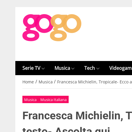
Serie TV
Musica
Tech
Videogam
/
/
Home
Musica
Francesca Michielin, Tropicale- Ecco a
Musica
Musica Italiana
Francesca Michielin, T
testo- Ascolta qui