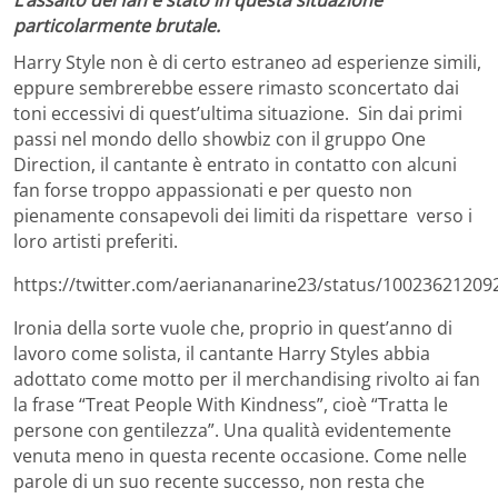
L’assalto dei fan è stato in questa situazione
particolarmente brutale.
Harry Style non è di certo estraneo ad esperienze simili,
eppure sembrerebbe essere rimasto sconcertato dai
toni eccessivi di quest’ultima situazione. Sin dai primi
passi nel mondo dello showbiz con il gruppo One
Direction, il cantante è entrato in contatto con alcuni
fan forse troppo appassionati e per questo non
pienamente consapevoli dei limiti da rispettare verso i
loro artisti preferiti.
https://twitter.com/aeriananarine23/status/1002362120
Ironia della sorte vuole che, proprio in quest’anno di
lavoro come solista, il cantante Harry Styles abbia
adottato come motto per il merchandising rivolto ai fan
la frase “Treat People With Kindness”, cioè “Tratta le
persone con gentilezza”. Una qualità evidentemente
venuta meno in questa recente occasione. Come nelle
parole di un suo recente successo, non resta che