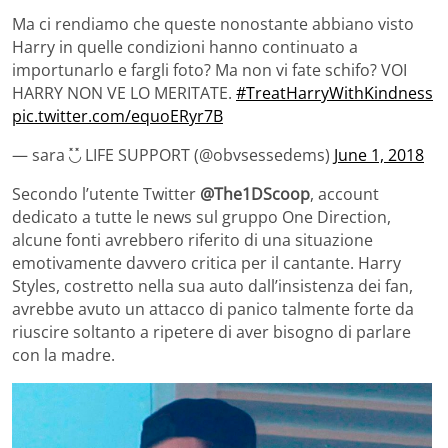
Ma ci rendiamo che queste nonostante abbiano visto
Harry in quelle condizioni hanno continuato a
importunarlo e fargli foto? Ma non vi fate schifo? VOI
HARRY NON VE LO MERITATE.
#TreatHarryWithKindness
pic.twitter.com/equoERyr7B
— sara ◟̽◞̽ LIFE SUPPORT (@obvsessedems)
June 1, 2018
Secondo l’utente Twitter
@The1DScoop
, account
dedicato a tutte le news sul gruppo One Direction,
alcune fonti avrebbero riferito di una situazione
emotivamente davvero critica per il cantante. Harry
Styles, costretto nella sua auto dall’insistenza dei fan,
avrebbe avuto un attacco di panico talmente forte da
riuscire soltanto a ripetere di aver bisogno di parlare
con la madre.