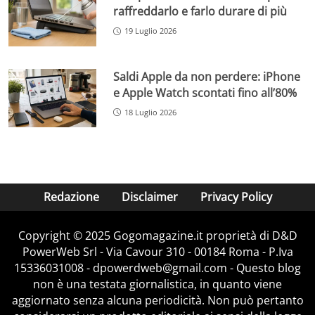
raffreddarlo e farlo durare di più
19 Luglio 2026
Saldi Apple da non perdere: iPhone
e Apple Watch scontati fino all’80%
18 Luglio 2026
Redazione
Disclaimer
Privacy Policy
Copyright © 2025 Gogomagazine.it proprietà di D&D
PowerWeb Srl - Via Cavour 310 - 00184 Roma - P.Iva
15336031008 - dpowerdweb@gmail.com - Questo blog
non è una testata giornalistica, in quanto viene
aggiornato senza alcuna periodicità. Non può pertanto