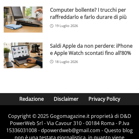
Computer bollente? I trucchi per
raffreddarlo e farlo durare di più
19 Luglio 2026
Saldi Apple da non perdere: iPhone
e Apple Watch scontati fino all’80%
18 Luglio 2026
Redazione
Disclaimer
Privacy Policy
Copyright © 2025 Gogomagazine.it proprietà di D&D
PowerWeb Srl - Via Cavour 310 - 00184 Roma - P.Iva
15336031008 - dpowerdweb@gmail.com - Questo blog
non è una testata giornalistica, in quanto viene