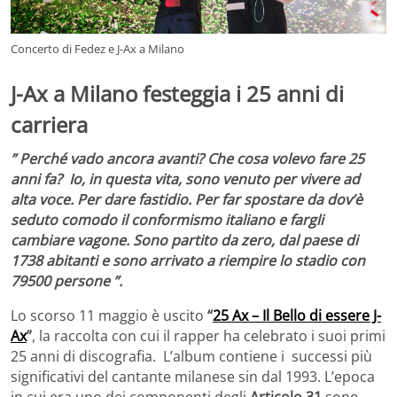
Concerto di Fedez e J-Ax a Milano
J-Ax a Milano festeggia i 25 anni di
carriera
” Perché vado ancora avanti? Che cosa volevo fare 25
anni fa? Io, in questa vita, sono venuto per vivere ad
alta voce. Per dare fastidio. Per far spostare da dov’è
seduto comodo il conformismo italiano e fargli
cambiare vagone. Sono partito da zero, dal paese di
1738 abitanti e sono arrivato a riempire lo stadio con
79500 persone ”.
Lo scorso 11 maggio è uscito
“
25 Ax – Il Bello di essere J-
Ax
”
, la raccolta con cui il rapper ha celebrato i suoi primi
25 anni di discografia. L’album contiene i successi più
significativi del cantante milanese sin dal 1993. L’epoca
in cui era uno dei componenti degli
Articolo 31
sono