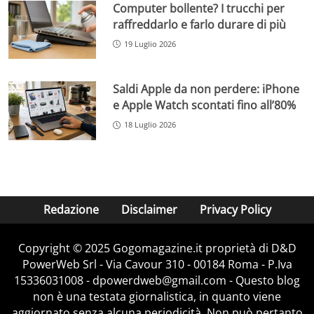
Computer bollente? I trucchi per
raffreddarlo e farlo durare di più
19 Luglio 2026
Saldi Apple da non perdere: iPhone
e Apple Watch scontati fino all’80%
18 Luglio 2026
Redazione
Disclaimer
Privacy Policy
Copyright © 2025 Gogomagazine.it proprietà di D&D
PowerWeb Srl - Via Cavour 310 - 00184 Roma - P.Iva
15336031008 - dpowerdweb@gmail.com - Questo blog
non è una testata giornalistica, in quanto viene
aggiornato senza alcuna periodicità. Non può pertanto