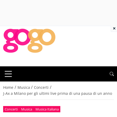
×
/
/
/
Home
Musica
Concerti
J-Ax a Milano per gli ultimi live prima di una pausa di un anno
Concerti
Musica
Musica Italiana