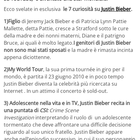
Ecco svelate in esclusiva
le 7 curiosità su
Justin Bieber
.
1)
Figlio
di Jeremy Jack Bieber e di Patricia Lynn Pattie
Mallette, detta Pattie, cresce a Stratford sotto le cure
della madre e dei nonni materni, Diane e il patrigno
Bruce, ai quali è molto legato.
I genitori di Justin Bieber
non sono mai stati sposati
e la madre è rimasta incinta
appena diciottenne.
2)My World Tour
, la sua prima tournée in giro per il
mondo, è partita il 23 giugno 2010 e in poco tempo
Justin Bieber diventa la celebrità più ricercata su
Internet . In un attimo il concerto è sold-out.
3) Adolescente nella vita e in TV, Justin Bieber recita in
una puntata di
CSI:
Crime Scene
Investigation
interpretando il ruolo di un adolescente
tormentato che deve affrontare una difficile decisione
riguardo al suo unico fratello. Justin Bieber appare
anche nell’episodio successivo, in cui il suo personaggio