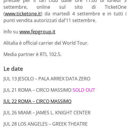
presale per il fan
club dalle ore 11.00 di lunedì 3
settembre,
online sul sito di TicketOne
(
www.ticketone.it
) da martedì 4 settembre e in tutti i
punti vendita autorizzati dal’11 settembre.
Info su
www.fepgroup.it
Alitalia è official carrier del World Tour.
Media partner è RTL 102.5.
Le date
JUL 13 JESOLO – PALA ARREX DATA ZERO
JUL 21 ROMA – CIRCO MASSIMO
SOLD OUT
JUL 22 ROMA – CIRCO MASSIMO
JUL 26 MIAMI – JAMES L. KNIGHT CENTER
JUL 28 LOS ANGELES – GREEK THEATRE