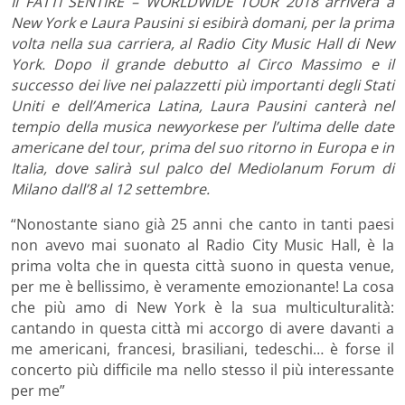
Il FATTI SENTIRE – WORLDWIDE TOUR 2018 arriverà a
New York e Laura Pausini si esibirà domani, per la prima
volta nella sua carriera, al Radio City Music Hall di New
York. Dopo il grande debutto al Circo Massimo e il
successo dei live nei palazzetti più importanti degli Stati
Uniti e dell’America Latina, Laura Pausini canterà nel
tempio della musica newyorkese per l’ultima delle date
americane del tour, prima del suo ritorno in Europa e in
Italia, dove salirà sul palco del Mediolanum Forum di
Milano dall’8 al 12 settembre.
“Nonostante siano già 25 anni che canto in tanti paesi
non avevo mai suonato al Radio City Music Hall, è la
prima volta che in questa città suono in questa venue,
per me è bellissimo, è veramente emozionante! La cosa
che più amo di New York è la sua multiculturalità:
cantando in questa città mi accorgo di avere davanti a
me americani, francesi, brasiliani, tedeschi… è forse il
concerto più difficile ma nello stesso il più interessante
per me”