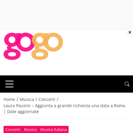
×
/
/
/
Home
Musica
Concerti
Laura Pausini – Aggiunta a grande richiesta una data a Roma
| Date aggiornate
Concerti
Musica
Musica Italiana