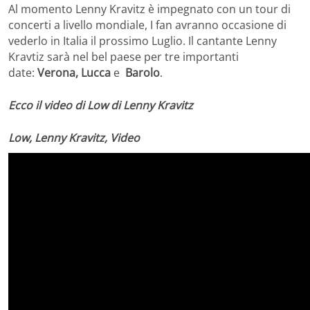
Al momento Lenny Kravitz è impegnato con un tour di
concerti a livello mondiale, I fan avranno occasione di
vederlo in Italia il prossimo Luglio. Il cantante Lenny
Kravtiz sarà nel bel paese per tre importanti
date:
Verona, Lucca
e
Barolo
.
Ecco il video di Low di Lenny Kravitz
Low, Lenny Kravitz, Video