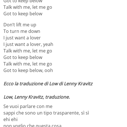
Got to keep below
Talk with me, let me go
Got to keep below
Don’t lift me up
To turn me down
I just want a lover
I just want a lover, yeah
Talk with me, let me go
Got to keep below
Talk with me, let me go
Got to keep below, ooh
Ecco la traduzione di Low di Lenny Kravitz
Low, Lenny Kravitz, traduzione.
Se vuoi parlare con me
sappi che sono un tipo trasparente, sì sì
ehi ehi
non voglio che questa cosa