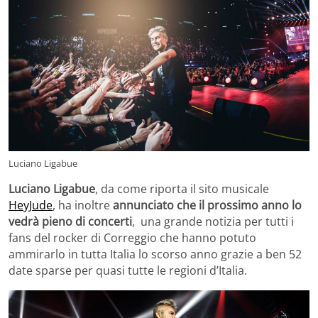
Luciano Ligabue
Luciano Ligabue
, da come riporta il sito musicale
HeyJude
, ha inoltre
annunciato che il prossimo anno lo
vedrà pieno di concerti
, una grande notizia per tutti i
fans del rocker di Correggio che hanno potuto
ammirarlo in tutta Italia lo scorso anno grazie a ben 52
date sparse per quasi tutte le regioni d’Italia.