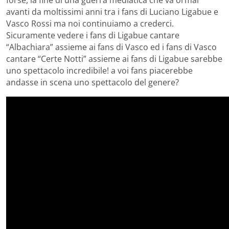
forse, la fine di una guerra mediatica che va ormai
avanti da moltissimi anni tra i fans di Luciano Ligabue e
Vasco Rossi ma noi continuiamo a crederci.
Sicuramente vedere i fans di Ligabue cantare
“Albachiara” assieme ai fans di Vasco ed i fans di Vasco
cantare “Certe Notti” assieme ai fans di Ligabue sarebbe
uno spettacolo incredibile! a voi fans piacerebbe
andasse in scena uno spettacolo del genere?