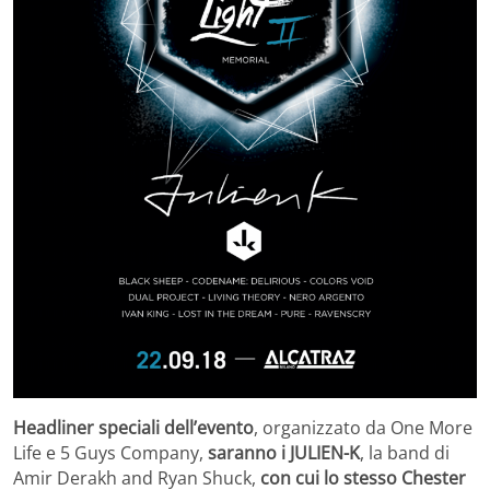
Headliner speciali dell’evento
, organizzato da
One More
Life e 5 Guys Company,
saranno i JULIEN-K
, la band di
Amir Derakh and Ryan Shuck,
con cui lo stesso Chester