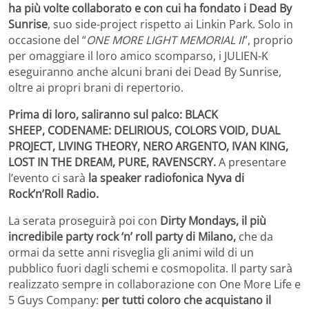
ha più volte collaborato
e con cui ha fondato i Dead By
Sunrise
, suo side-project rispetto ai
Linkin Park. Solo in
occasione del “
ONE MORE LIGHT MEMORIAL II
”, proprio
per omaggiare il loro amico scomparso, i JULIEN-K
eseguiranno anche alcuni brani dei Dead By Sunrise,
oltre ai propri brani di repertorio.
Prima di loro, saliranno sul palco: BLACK
SHEEP, CODENAME: DELIRIOUS, COLORS VOID, DUAL
PROJECT, LIVING THEORY, NERO ARGENTO, IVAN KING,
LOST IN THE DREAM, PURE, RAVENSCRY.
A presentare
l’evento ci sarà
la speaker radiofonica Nyva di
Rock’n’Roll Radio.
La serata proseguirà poi con
Dirty Mondays, il più
incredibile party rock ‘n’ roll party di Milano,
che da
ormai da sette anni risveglia gli animi wild di un
pubblico fuori dagli schemi e cosmopolita. Il party sarà
realizzato sempre in collaborazione con One More Life e
5 Guys Company:
per tutti coloro che acquistano il