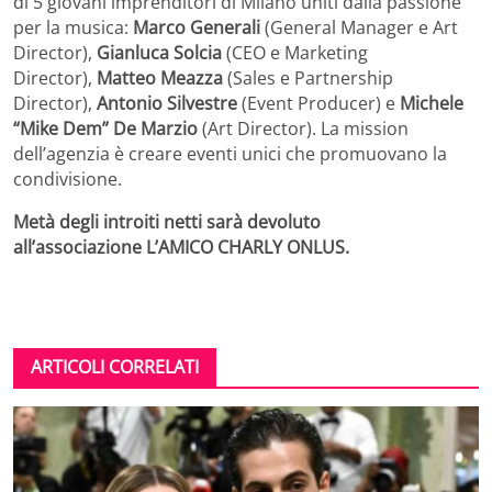
di 5 giovani imprenditori di Milano uniti dalla passione
per la musica:
Marco Generali
(General Manager e Art
Director),
Gianluca Solcia
(CEO e Marketing
Director),
Matteo Meazza
(Sales e Partnership
Director),
Antonio Silvestre
(Event Producer) e
Michele
“Mike Dem” De Marzio
(Art Director). La mission
dell’agenzia è creare eventi unici che promuovano la
condivisione.
Metà degli introiti netti sarà devoluto
all’associazione L’AMICO CHARLY ONLUS.
ARTICOLI CORRELATI