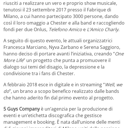
riusciti a realizzare un vero e proprio show musicale,
tenutosi il 23 settembre 2017 presso il Fabrique di
Milano, a cui hanno partecipato 3000 persone, dando
così il loro omaggio a Chester e alla band e raccogliendo
fondi per due Onlus,
Telefono Amico
e
L’Amico Charly
.
A seguito di questo evento, le attuali organizzatrici
Francesca Marciano, Nyva Zarbano e Serena Saggioro,
hanno deciso di portare avanti l’iniziativa, creando “
One
More Life
” un progetto che punta a promuovere il
dialogo sui temi del disagio, la depressione e la
condivisione tra i fans di Chester.
A febbraio 2018 esce in digitale e in streaming “
Well, we
do
”, un brano a scopo benefico realizzato dalle bands
che hanno aderito fin dal primo evento al progetto.
5 Guys Company
è un’agenzia per la produzione di
eventi e un’etichetta discografica che gestisce
management e booking. È nata dall’unione delle menti